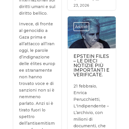
23, 2026
diritti umani e sul
diritto bellico.
Invece, di fronte
Articoli
al genocidio a
Gaza prima e
all’attacco all’Iran
oggi, le parole
EPSTEIN FILES
d’indignazione
– LE DIECI
delle élites europ
NOTIZIE PIÙ
IMPORTANTI E
ee stranamente
VERIFICATE.
non hanno
trovato voce e di
21 febbraio,
sanzioni non si è
Enrica
nemmeno
Perucchietti,
parlato. Anzi si è
L'Indipendente –
tirato fuori lo
L’archivio, con
spettro
milioni di
dell’antisemitism
documenti, che