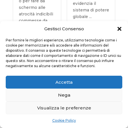
o per fare da
evidenzia il
schermo alle
sistema di potere
atrocità indicibili
globale ...
commesse da
Israele. Dopo il
Gestisci Consenso
Leggi di più...
bombardamento
del Venezuela e il
Per fornire le migliori esperienze, utilizziamo tecnologie come i
Admin
|
Feb


cookie per memorizzare e/o accedere alle informazioni del
rapimento di
23, 2026
dispositivo. Il consenso a queste tecnologie ci permetterà di
Maduro, ci ha
elaborare dati come il comportamento di navigazione o ID unici su
pensato Trump a
questo sito. Non acconsentire o ritirare il consenso può influire
negativamente su alcune caratteristiche e funzioni.
spazzare via il
Articoli
feticcio del
“mondo basato
Accetta
sulle regole” che
la NATO e
Nega
l’Unione Europea
REFERENDUM
avevano agitato
Visualizza le preferenze
- PERCHÉ
contro la Russia,
VOTARE NO
disvelandone la
Cookie Policy
21 febbraio 2026,
falsità. Alla