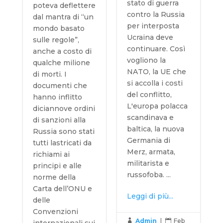
stato di guerra
poteva deflettere
contro la Russia
dal mantra di “un
per interposta
mondo basato
Ucraina deve
sulle regole”,
continuare. Così
anche a costo di
vogliono la
qualche milione
NATO, la UE che
di morti. I
si accolla i costi
documenti che
del conflitto,
hanno inflitto
L'europa polacca
diciannove ordini
scandinava e
di sanzioni alla
baltica, la nuova
Russia sono stati
Germania di
tutti lastricati da
Merz, armata,
richiami ai
militarista e
principi e alle
russofoba. ...
norme della
Carta dell’ONU e
Leggi di più...
delle
Convenzioni
Admin
|
Feb


internazionali sui