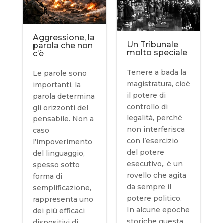
Aggressione, la
Un Tribunale
parola che non
molto speciale
c’è
Tenere a bada la
Le parole sono
magistratura, cioè
importanti, la
il potere di
parola determina
controllo di
gli orizzonti del
legalità, perché
pensabile. Non a
non interferisca
caso
con l’esercizio
l’impoverimento
del potere
del linguaggio,
esecutivo,, è un
spesso sotto
rovello che agita
forma di
da sempre il
semplificazione,
potere politico.
rappresenta uno
In alcune epoche
dei più efficaci
storiche questa
dispositivi di