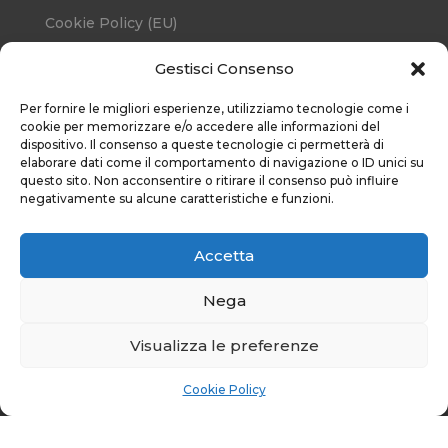
Cookie Policy (EU)
Gestisci Consenso
RISORSE
Per fornire le migliori esperienze, utilizziamo tecnologie come i
cookie per memorizzare e/o accedere alle informazioni del
dispositivo. Il consenso a queste tecnologie ci permetterà di
elaborare dati come il comportamento di navigazione o ID unici su
Iscriviti alla nostra
questo sito. Non acconsentire o ritirare il consenso può influire
negativamente su alcune caratteristiche e funzioni.
newsletter
Unisciti alla nostra comunità: riceverai in
Accetta
anteprima notizie esclusive, inviti a eventi
speciali e aggiornamenti sulle nostre
Nega
iniziative che fanno la differenza. Non
perdere l'occasione di essere parte
Visualizza le preferenze
integrante del nostro viaggio verso un
futuro di pace.
Cookie Policy