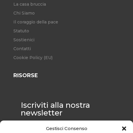
La casa bruccia
Chi Siamo
Il coraggio della pace
Statuto
Sostienici
Contatti
Cookie Policy (EU)
RISORSE
Iscriviti alla nostra
newsletter
Unisciti alla nostra comunità: riceverai in
Gestisci Consenso
anteprima notizie esclusive, inviti a eventi