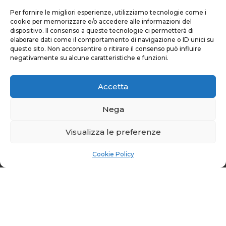
speciali e aggiornamenti sulle nostre
Per fornire le migliori esperienze, utilizziamo tecnologie come i
iniziative che fanno la differenza. Non
cookie per memorizzare e/o accedere alle informazioni del
perdere l'occasione di essere parte
dispositivo. Il consenso a queste tecnologie ci permetterà di
elaborare dati come il comportamento di navigazione o ID unici su
integrante del nostro viaggio verso un
questo sito. Non acconsentire o ritirare il consenso può influire
futuro di pace.
negativamente su alcune caratteristiche e funzioni.
Accetta
Nega
Visualizza le preferenze
Registrati
Cookie Policy
Sviluppato da Kattanweb.com
Informativa sulla privacy