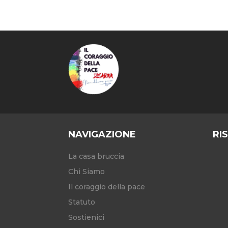
NAVIGAZIONE
RI
La casa bruccia
Chi Siamo
Il coraggio della pace
Statuto
Sostienici