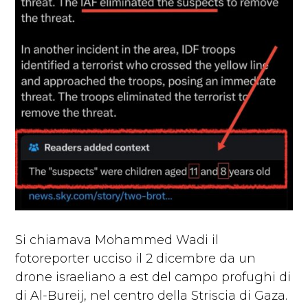
Si chiamava Mohammed Wadi il
fotoreporter ucciso il 2 dicembre da un
drone israeliano a est del campo profughi di
di Al-Bureij, nel centro della Striscia di Gaza.