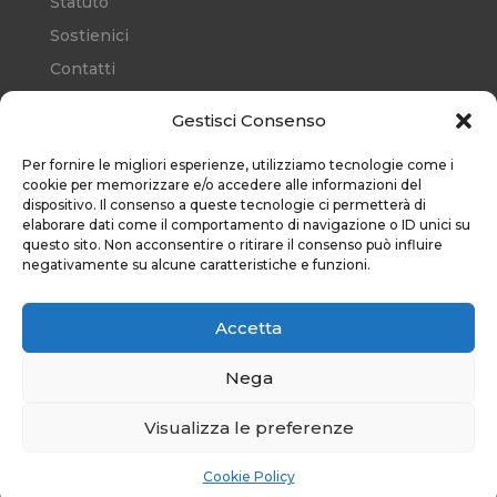
Statuto
Sostienici
Contatti
Cookie Policy (EU)
Gestisci Consenso
Per fornire le migliori esperienze, utilizziamo tecnologie come i
RISORSE
cookie per memorizzare e/o accedere alle informazioni del
dispositivo. Il consenso a queste tecnologie ci permetterà di
elaborare dati come il comportamento di navigazione o ID unici su
questo sito. Non acconsentire o ritirare il consenso può influire
negativamente su alcune caratteristiche e funzioni.
Iscriviti alla nostra
newsletter
Accetta
Unisciti alla nostra comunità: riceverai in
anteprima notizie esclusive, inviti a eventi
Nega
speciali e aggiornamenti sulle nostre
iniziative che fanno la differenza. Non
Visualizza le preferenze
perdere l'occasione di essere parte
integrante del nostro viaggio verso un
Cookie Policy