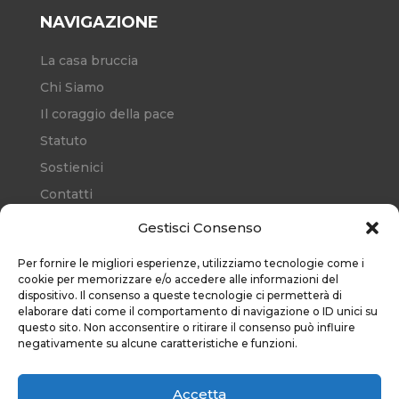
NAVIGAZIONE
La casa bruccia
Chi Siamo
Il coraggio della pace
Statuto
Sostienici
Contatti
Cookie Policy (EU)
Gestisci Consenso
Per fornire le migliori esperienze, utilizziamo tecnologie come i
RISORSE
cookie per memorizzare e/o accedere alle informazioni del
dispositivo. Il consenso a queste tecnologie ci permetterà di
elaborare dati come il comportamento di navigazione o ID unici su
questo sito. Non acconsentire o ritirare il consenso può influire
negativamente su alcune caratteristiche e funzioni.
Iscriviti alla nostra
newsletter
Accetta