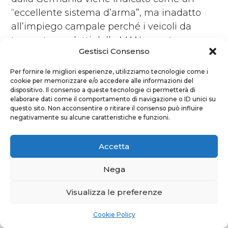
“eccellente sistema d’arma”, ma inadatto
all’impiego campale perché i veicoli da
trasporto prodotti dalla MAN sono troppo
Gestisci Consenso
vecchi e non sono più disponibili pezzi di
ricambio.
Per fornire le migliori esperienze, utilizziamo tecnologie come i
cookie per memorizzare e/o accedere alle informazioni del
dispositivo. Il consenso a queste tecnologie ci permetterà di
Paradossalmente gli elogi maggiori li
elaborare dati come il comportamento di navigazione o ID unici su
questo sito. Non acconsentire o ritirare il consenso può influire
hanno ricevuti il semovente antiaereo
negativamente su alcune caratteristiche e funzioni.
Gepard e il veicolo da combattimento
cingolato Marder, mezzi rustici e da molto
Accetta
tempo radiati dai reparti tedeschi, definiti
“efficienti e affidabili”.
Nega
Visualizza le preferenze
Le esperienze ucraine sintetizzate nel
documento valutano che “quasi nessun
Cookie Policy
grande pezzo di equipaggiamento tedesco