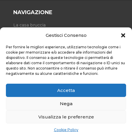
NAVIGAZIONE
La casa bruccia
Chi Siamo
Gestisci Consenso
Il coraggio della pace
Per fornire le migliori esperienze, utilizziamo tecnologie come i
Statuto
cookie per memorizzare e/o accedere alle informazioni del
dispositivo. Il consenso a queste tecnologie ci permetterà di
Sostienici
elaborare dati come il comportamento di navigazione o ID unici su
questo sito. Non acconsentire o ritirare il consenso può influire
Contatti
negativamente su alcune caratteristiche e funzioni.
Cookie Policy (EU)
Accetta
RISORSE
Nega
Visualizza le preferenze
Iscriviti alla nostra
Cookie Policy